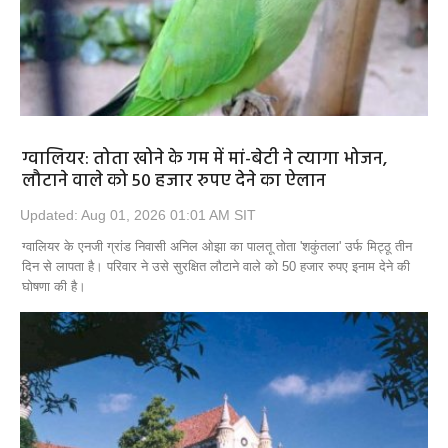
ग्वालियर: तोता खोने के गम में मां-बेटी ने त्यागा भोजन,
लौटाने वाले को 50 हजार रुपए देने का ऐलान
Updated: Aug 01, 2026 01:01 AM SIT
ग्वालियर के एनजी ग्रांड निवासी अनिल ओझा का पालतू तोता 'शकुंतला' उर्फ मिट्ठू तीन
दिन से लापता है। परिवार ने उसे सुरक्षित लौटाने वाले को 50 हजार रुपए इनाम देने की
घोषणा की है।