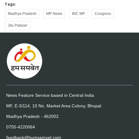
Tags:
Madhya Pradesh
MP News
INC MP
Congress
Jitu Patwari
News Feature Service based in Central India
MF, E-3/114, 10 No. Market Area Colony, Bhopal
Madhya Pradesh - 462002
0755-4220064
feedback@humsamvet.com