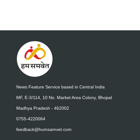
News Feature Service based in Central India
MF, E-3/114, 10 No. Market Area Colony, Bhopal
Madhya Pradesh - 462002
0755-4220064
feedback@humsamvet.com