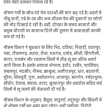
लिए चेहरे ढककर निकल रहे हैं।
भीषण गर्मी के बीच ठंडे पेय पदार्थों की मांग बढ़ गई है। शहरों में
नींबू पानी, गन्ने के रस और अन्य शीतल पेय की दुकानों पर लोगों
की भीड़ दिखाई दे रही है। वहीं, दोपहर के समय बाजारों और
प्रमुख चौराहों पर सामान्य दिनों की तुलना में आवाजाही काफी
कम हो गई है।
मौसम विभाग ने बुधवार के लिए भिंड, दतिया, निवाड़ी, छतरपुर,
पन्ना, टीकमगढ़, सतना, रीवा, मऊगंज, दमोह, सीधी, सिंगरौली,
सागर, रायसेन और रतलाम जिलों में तीव्र लू का ऑरेंज अलर्ट
जारी किया है। इसके अलावा भोपाल, इंदौर, उज्जैन, ग्वालियर,
जबलपुर, मंदसौर, नीमच, झाबुआ, अलीराजपुर, धार, बड़वानी,
मुरैना, शिवपुरी, गुना, अशोकनगर, शाजापुर, खरगोन, नर्मदापुरम,
सीहोर, देवास, खंडवा, हरदा, बुरहानपुर और शहडोल सहित कई
जिलों में लू चलने की चेतावनी दी गई है।
मौसम विभाग के अनुसार, बैतूल, पांढुर्णा, अनूपपुर और सिवनी में
भी भीषण गर्मी का असर बना रहेगा। वहीं उमरिया, डिंडौरी,