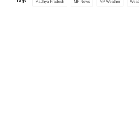
Tags:
Madhya Pradesh
MP News
MP Weather
Weat
पुर के पूर्व
एक बार फिर विवादों में घिरे कॉमेडियन समय रैना, 
को...
 कानपुर पासआउट
सुप्रीम कोर्ट ने इंडियाज गॉट लेटेंट विवाद में कॉमेडियन 
पर कोर्ट को गुमराह...