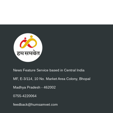
News Feature Service based in Central India
MF, E-3/114, 10 No. Market Area Colony, Bhopal
Madhya Pradesh - 462002
0755-4220064
feedback@humsamvet.com