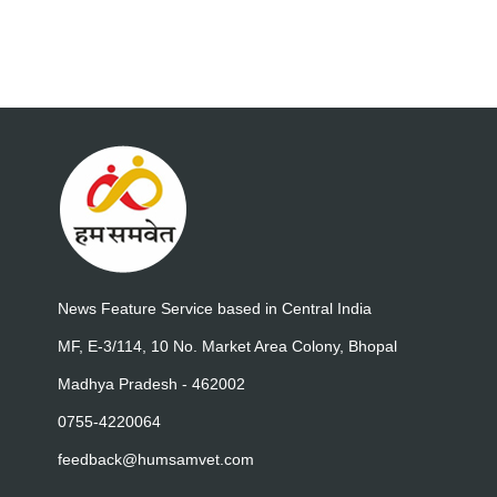
News Feature Service based in Central India
MF, E-3/114, 10 No. Market Area Colony, Bhopal
Madhya Pradesh - 462002
0755-4220064
feedback@humsamvet.com