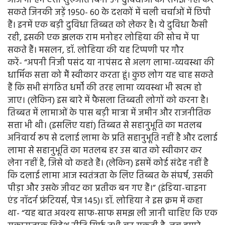
आज भी हम ऐसी शुरुआत बिना उन दुविधाओं को समझे नहीं कर
सकते जिनकी जड़ें 1950- 60 के दशकों में चली चर्चाओं में छिपी
हैं। इनमें एक बड़ी दुविधा तिब्बत को लेकर है। ये दुविधा कैसी
रही, इसकी एक झलक राम मनोहर लोहिया की सोच में पा
सकते हैं। मसलन, डॉ. लोहिया की यह टिप्पणी पर गौर
करें- “अपनी निजी पसंद या नापंसद से अलग लामा-व्यवस्था की
धार्मिक सत्ता को मैं स्वीकार करता हूं। कुछ लोग यह चाह सकते
हैं कि सभी संगठित धर्मों की तरह लामा व्यवस्था भी खत्म हो
जाए। (लेकिन) इस बारे में फैसला तिब्बती लोगों को करना है।
तिब्बत में लामाओं के पास बड़ी मात्रा में जमीन और राजनीतिक
सत्ता भी थी। (इसलिए यहां) तिब्बत से सहानुभूति का मतलब
अनिवार्य रूप से दलाई लामा के प्रति सहानुभूति नहीं है और दलाई
लामा से सहानुभूति का मतलब हर उस बात को स्वीकार कर
लेना नहीं है, जिसे वो कहते हैं। (लेकिन) इसमें कोई संदेह नहीं है
कि दलाई लामा आज स्वतंत्रता के लिए तिब्बत के संघर्ष, उसकी
पीड़ा और उसके जीवट का प्रतीक बन गए हैं।” (इंडिया-चाइना
एंड नॉदर्न फ्रंटियर्स, पेज 145)। डॉ. लोहिया ने इस क्रम में कहा
था- “यह बात अवश्य साफ-साफ समझ ली जानी चाहिए कि एक