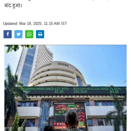
Opinion
बंद हुआ।
Health & Lifestyle
Updated: Mar 18, 2025, 11:15 AM IST
Photo Gallery
Home