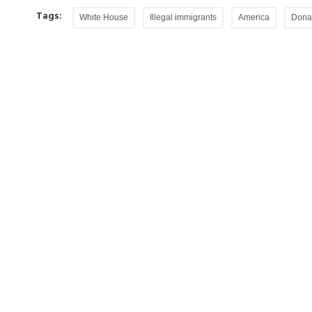
Tags:
White House
Illegal immigrants
America
Dona
ं हैं
दुर्ग में कांग्रेस नेता की चाकू मारकर हत्या, 4 हजा
ांधी के तरीकों,
दुर्ग में कांग्रेस नेता और धमधा मंडल कोषाध्यक्ष प्रकाश 
की लूट का विरोध...