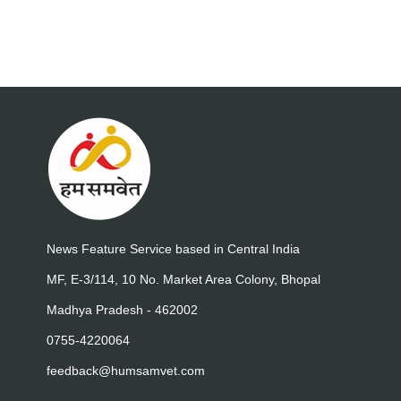
News Feature Service based in Central India
MF, E-3/114, 10 No. Market Area Colony, Bhopal
Madhya Pradesh - 462002
0755-4220064
feedback@humsamvet.com