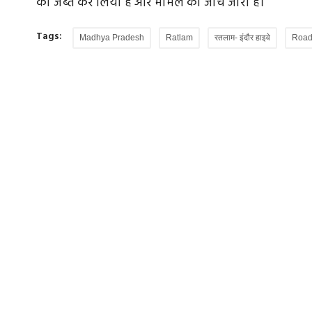
को जब्त कर लिया है और मामले की जांच जारी है।
Tags:
Madhya Pradesh
Ratlam
रतलाम- इंदौर हाइवे
Road