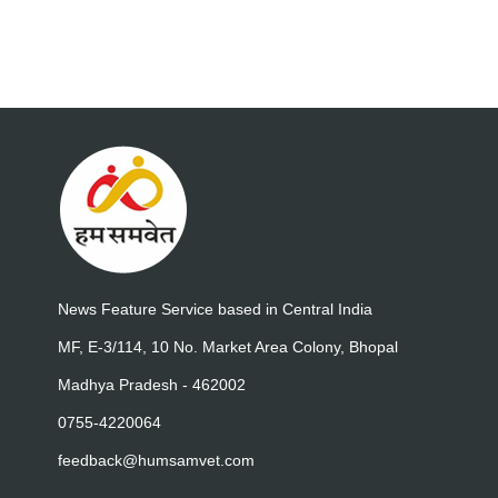
News Feature Service based in Central India
MF, E-3/114, 10 No. Market Area Colony, Bhopal
Madhya Pradesh - 462002
0755-4220064
feedback@humsamvet.com