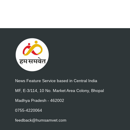
News Feature Service based in Central India
MF, E-3/114, 10 No. Market Area Colony, Bhopal
Madhya Pradesh - 462002
0755-4220064
feedback@humsamvet.com