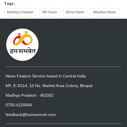
Tags:
Madhya Pradesh
MP News
Bhind News
Weather News
News Feature Service based in Central India
MF, E-3/114, 10 No. Market Area Colony, Bhopal
Madhya Pradesh - 462002
0755-4220064
feedback@humsamvet.com