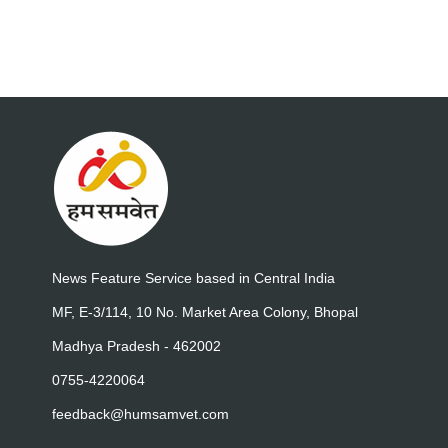
News Feature Service based in Central India
MF, E-3/114, 10 No. Market Area Colony, Bhopal
Madhya Pradesh - 462002
0755-4220064
feedback@humsamvet.com