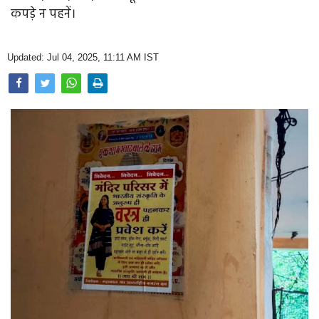
Opinion
कपड़े न पहनें।
Health & Lifestyle
Updated: Jul 04, 2025, 11:11 AM IST
Photo Gallery
Home