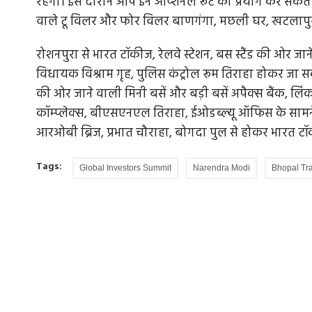
रहेगी। इस दौरान आप इन ऑप्शनल रूट का प्रयोग कर सकते हैं।
वाले टू विलर और फोर विलर बाणगंगा, मछली घर, खटलापुरा,
रोशनपुरा से भारत टॉकीज, रेलवे स्टेशन, बस स्टैंड की ओर 
रोध, क्‍या इंदौर
प्रवासी और ग्लोबल समिट के राजनीतिक मायने
विधायक विश्राम गृह, पुलिस कंट्रोल रूम तिराहा होकर जा सकते
की ओर जाने वाली मिनी बसें और बड़ी बसें अपैक्स बैंक, लिंक 
इवेंट मैनेजमेंट से बनाई और चलाई जाने वाली सरकारें जा
कॉम्प्लेक्स, बीएसएनएल तिराहा, ईओडब्ल्यू ऑफिस के सामने, 
आम को खास बनाना हो और...
ाल पूरा होने का
आरओबी ब्रिज, प्रभात चौराहा, बोगदा पुल से होकर भारत ट
Tags:
Global Investors Summit
Narendra Modi
Bhopal Tra