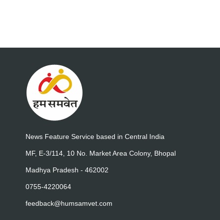
News Feature Service based in Central India
MF, E-3/114, 10 No. Market Area Colony, Bhopal
Madhya Pradesh - 462002
0755-4220064
feedback@humsamvet.com