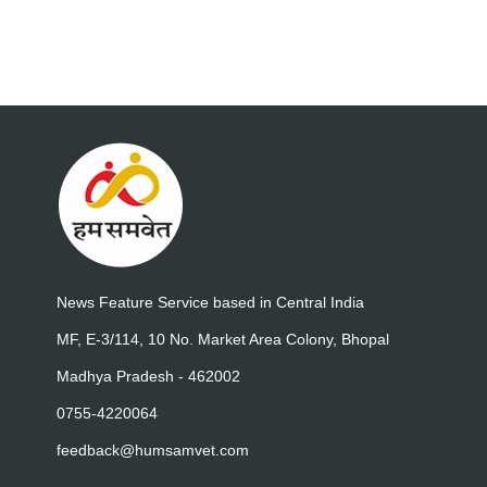
News Feature Service based in Central India
MF, E-3/114, 10 No. Market Area Colony, Bhopal
Madhya Pradesh - 462002
0755-4220064
feedback@humsamvet.com