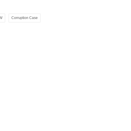
W
Corruption Case
सदी
अमेरिका-ईरान तनाव से शेयर बाजार में हाहाकार, सेंसेक्स
20...
है। 70
अमेरिकी राष्ट्रपति डोनाल्ड ट्रम्प ने कहा कि ईरान के साथ हुआ
समझौता अब खत्म हो चुका...