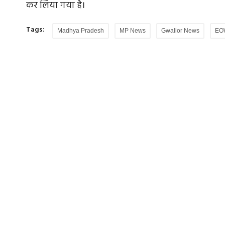
कर लिया गया है।
Tags:
Madhya Pradesh
MP News
Gwalior News
EO
स्‍चर और शिवराज
Datia By Election: दतिया उपचुनाव में 71.4 फी
वोटिंग,...
 समय काफी उर्वर
दतिया विधानसभा उपचुनाव के लिए वोटिंग संपन्न हो गई 
फीसदी से ज्यादा वोटिंग...