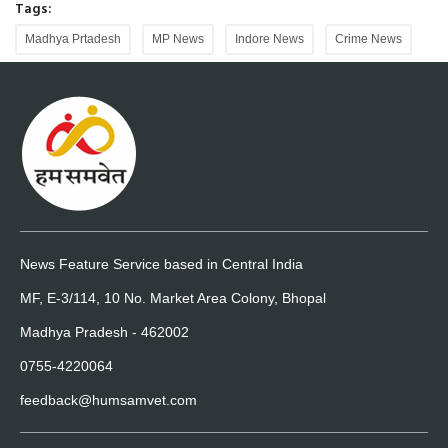
Tags:
Madhya Prtadesh
MP News
Indore News
Crime News
News Feature Service based in Central India
MF, E-3/114, 10 No. Market Area Colony, Bhopal
Madhya Pradesh - 462002
0755-4220064
feedback@humsamvet.com