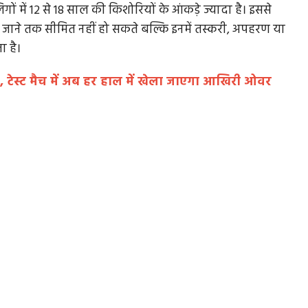
ों में 12 से 18 साल की किशोरियों के आंकड़े ज्यादा है। इससे
जाने तक सीमित नहीं हो सकते बल्कि इनमें तस्करी, अपहरण या
 है।
 डकार
जी भाईसाहब जी: तनाव में बीजेपी नेता, बोलें या चुप बैठे...
न, टेस्ट मैच में अब हर हाल में खेला जाएगा आखिरी ओवर
MP Politics: बात जब हित की आती है तो बोलना जरूरी होता
है। राजनीति में यह नियम थोड़ा...
द्दी