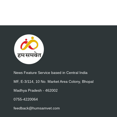
News Feature Service based in Central India
MF, E-3/114, 10 No. Market Area Colony, Bhopal
Madhya Pradesh - 462002
0755-4220064
feedback@humsamvet.com