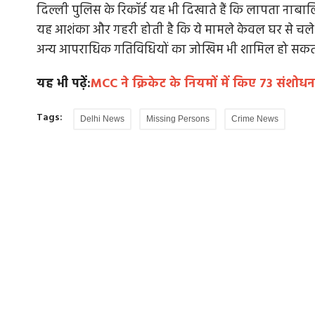
दिल्ली पुलिस के रिकॉर्ड यह भी दिखाते हैं कि लापता नाबालिग
यह आशंका और गहरी होती है कि ये मामले केवल घर से चले 
अन्य आपराधिक गतिविधियों का जोखिम भी शामिल हो सकता
िक और पालघर में
MP के शासकीय प्रेस में रद्दी घोटाला, 23 टन रद्दी
यह भी पढ़ें:
MCC ने क्रिकेट के नियमों में किए 73 संशोध
गए...
Tags:
Delhi News
Missing Persons
Crime News
बह लगातार भूकंप के
भोपाल के सरकारी प्रिंटिंग प्रेस में 1.34 करोड़ रुपये का र
घोटाला सामने आया है।...