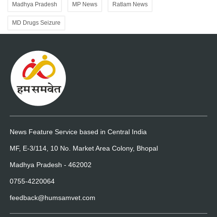
Madhya Pradesh
MP News
Ratlam News
MD Drugs Seizure
News Feature Service based in Central India
MF, E-3/114, 10 No. Market Area Colony, Bhopal
Madhya Pradesh - 462002
0755-4220064
feedback@humsamvet.com