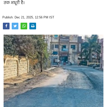
तक अधूरी है।
Opinion
Health & Lifestyle
Publish: Dec 21, 2025, 12:56 PM IST
Photo Gallery
Home