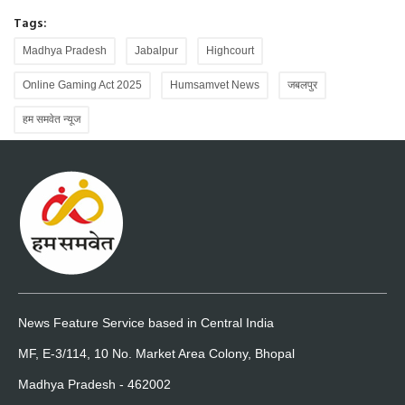
Tags:
Madhya Pradesh
Jabalpur
Highcourt
Online Gaming Act 2025
Humsamvet News
जबलपुर
हम समवेत न्यूज
News Feature Service based in Central India
MF, E-3/114, 10 No. Market Area Colony, Bhopal
Madhya Pradesh - 462002