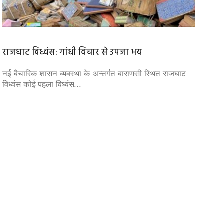
राजघाट विध्वंस: गांधी विचार से उपजा भय
NEET P
दिग्विज
े
नई वैचारिक शासन व्यवस्था के अन्तर्गत वाराणसी स्थित राजघाट
विध्वंस कोई पहला विध्वंस...
दिग्विजय
उद्देश्य वि