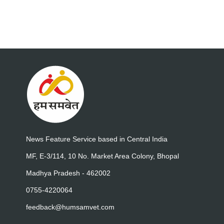
News Feature Service based in Central India
MF, E-3/114, 10 No. Market Area Colony, Bhopal
Madhya Pradesh - 462002
0755-4220064
feedback@humsamvet.com