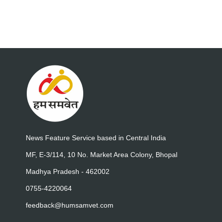
News Feature Service based in Central India
MF, E-3/114, 10 No. Market Area Colony, Bhopal
Madhya Pradesh - 462002
0755-4220064
feedback@humsamvet.com