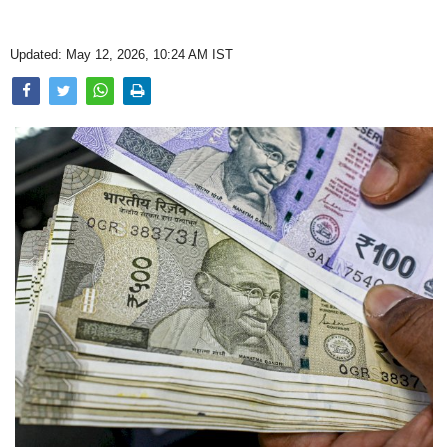
Opinion
Updated: May 12, 2026, 10:24 AM IST
Health & Lifestyle
Photo Gallery
Home