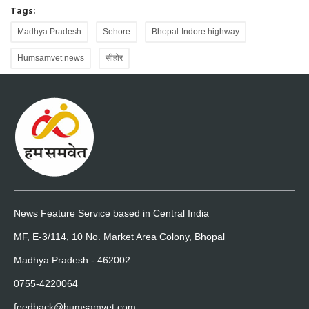
Tags:
Madhya Pradesh
Sehore
Bhopal-Indore highway
Humsamvet news
सीहोर
News Feature Service based in Central India
MF, E-3/114, 10 No. Market Area Colony, Bhopal
Madhya Pradesh - 462002
0755-4220064
feedback@humsamvet.com