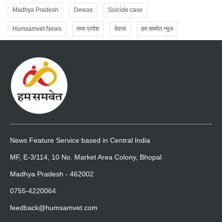
Madhya Pradesh
Dewas
Suicide case
Humsamvet News
मध्य प्रदेश
देवास
हम समवेत न्यूज
News Feature Service based in Central India
MF, E-3/114, 10 No. Market Area Colony, Bhopal
Madhya Pradesh - 462002
0755-4220064
feedback@humsamvet.com