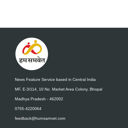
News Feature Service based in Central India
MF, E-3/114, 10 No. Market Area Colony, Bhopal
Madhya Pradesh - 462002
0755-4220064
feedback@humsamvet.com