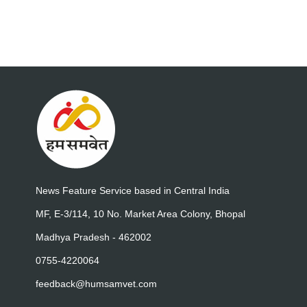
News Feature Service based in Central India
MF, E-3/114, 10 No. Market Area Colony, Bhopal
Madhya Pradesh - 462002
0755-4220064
feedback@humsamvet.com