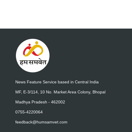
News Feature Service based in Central India
MF, E-3/114, 10 No. Market Area Colony, Bhopal
Madhya Pradesh - 462002
0755-4220064
feedback@humsamvet.com