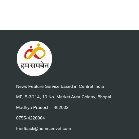
News Feature Service based in Central India
MF, E-3/114, 10 No. Market Area Colony, Bhopal
Madhya Pradesh - 462002
0755-4220064
feedback@humsamvet.com