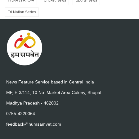
IND-A vs AFG-A
Cricket News
Sports News
Tri Nation Series
News Feature Service based in Central India
MF, E-3/114, 10 No. Market Area Colony, Bhopal
Madhya Pradesh - 462002
0755-4220064
feedback@humsamvet.com