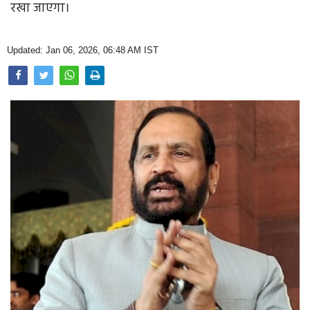
रखा जाएगा।
Opinion
Health & Lifestyle
Updated: Jan 06, 2026, 06:48 AM IST
Photo Gallery
Home