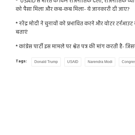
* USAID से भारत के किन राजनीतिक दलों, राजनीतिक व्यक्त
को पैसा मिला और कब-कब मिला- ये जानकारी दी जाए?
* नरेंद्र मोदी ने चुनावों को प्रभावित करने और वोटर टर्नआउ
मोदी, फास्ट
राममंदिर चढ़ावा चोरी: दान की गिनती करने वाले
बताएं
कर्मचारियों...
* कांग्रेस पार्टी इस मामले पर श्वेत पत्र की मांग करती है- 
 में फास्ट-ट्रैक
राम मंदिर में चढ़ावे की गिनती करने वाले 23 कर्मचारियों 
दे दिया है। राम...
Tags:
Donald Trump
USAID
Narendra Modi
Congre