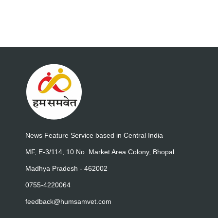
News Feature Service based in Central India
MF, E-3/114, 10 No. Market Area Colony, Bhopal
Madhya Pradesh - 462002
0755-4220064
feedback@humsamvet.com