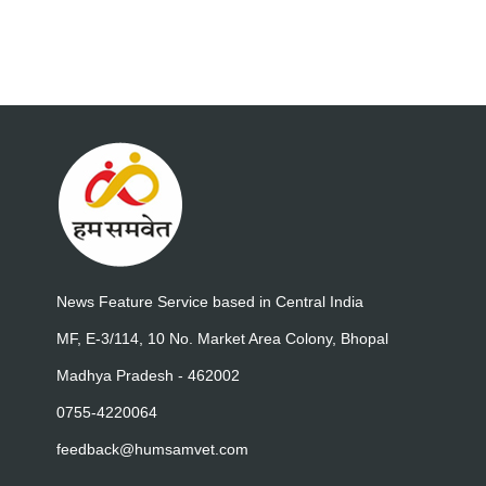
News Feature Service based in Central India
MF, E-3/114, 10 No. Market Area Colony, Bhopal
Madhya Pradesh - 462002
0755-4220064
feedback@humsamvet.com