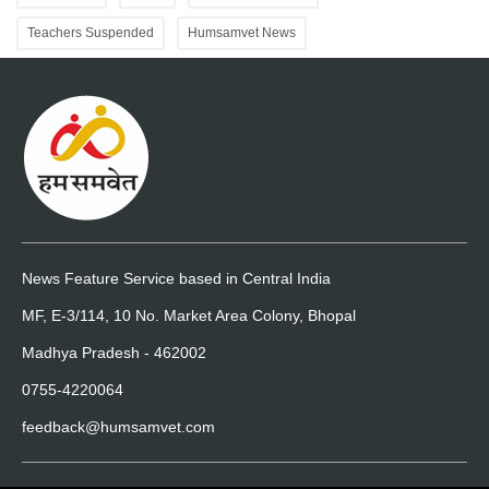
Teachers Suspended
Humsamvet News
News Feature Service based in Central India
MF, E-3/114, 10 No. Market Area Colony, Bhopal
Madhya Pradesh - 462002
0755-4220064
feedback@humsamvet.com