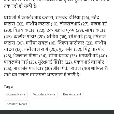
भाटिया के रूप में हुई है। जबकि एक मृतक पुरुष की पहचान अब
तक नहीं हो सकी है।
घायलों में कमलेशभाई कटारा, रामचंद्र डोरिया (26), महेंद्र
कटारा (32), आशीष कटारा (10), जीवराजभाई (27), पंकजभाई
(30), विजय कटारा (22), एक अज्ञात पुरुष (29), सागर कटारा
(45), कल्पेश गायर (20), धर्मिष्ठा (36), रमेशभाई (28), हर्षजीत
कटारा (30), मनीषा रावल (16), शिल्पा पाटीदार (23), आशीष
यादव (12), बंसीलाल राणे (20), गुंजनबेन (22), पिंटू चारपोट
(25), भेरूलाल मीणा (34), सीमा यादव (35), भगवतीभाई (40),
पायलबेन नाई (35), सुरेशभाई डिंडोर (22), पंकजभाई चारपोट
(25), मायाबेन पाटीदार (30) और पिंकी रावल (40) शामिल हैं।
सभी का इलाज एसएसजी अस्पताल में जारी है।
Tags:
Gujarat News
Vadodara News
Bus Accident
Accident News