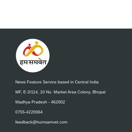
News Feature Service based in Central India
MF, E-3/114, 10 No. Market Area Colony, Bhopal
Madhya Pradesh - 462002
0755-4220064
feedback@humsamvet.com