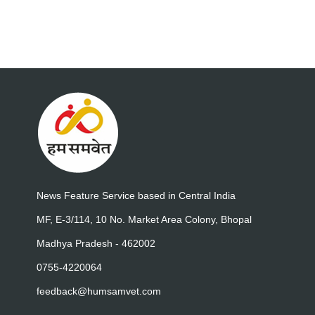
News Feature Service based in Central India
MF, E-3/114, 10 No. Market Area Colony, Bhopal
Madhya Pradesh - 462002
0755-4220064
feedback@humsamvet.com