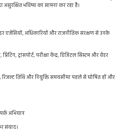
दा असुरक्षित भविष्य का सामना कर रहा है।
ैकर्स...
Digvijaya Singh: किसानों के लिये काला कानून बने
या, वेंडर एजेंसियों, अधिकारियों और राजनीतिक संरक्षण से उनके
केन्द्र...
नशील डेटा
Farmers Distress: मोदी सरकार द्वारा सुधार के नाम पर लाए
िंटिंग, ट्रांसपोर्ट, परीक्षा केंद्र, डिजिटल सिस्टम और वेंडर
जा रहे ये तीनों अध्यादेश...
िथि, रिजल्ट तिथि और नियुक्ति समयसीमा पहले से घोषित हों और
 संपर्क अभियान
डकर संवाद।