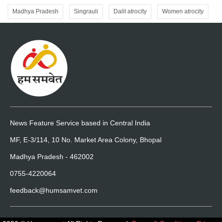
Madhya Pradesh
Singrauli
Dalit atrocity
Women atrocity
News Feature Service based in Central India
MF, E-3/114, 10 No. Market Area Colony, Bhopal
Madhya Pradesh - 462002
0755-4220064
feedback@humsamvet.com