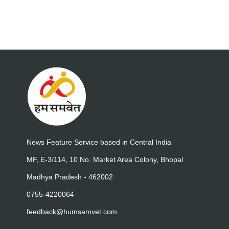
News Feature Service based in Central India
MF, E-3/114, 10 No. Market Area Colony, Bhopal
Madhya Pradesh - 462002
0755-4220064
feedback@humsamvet.com