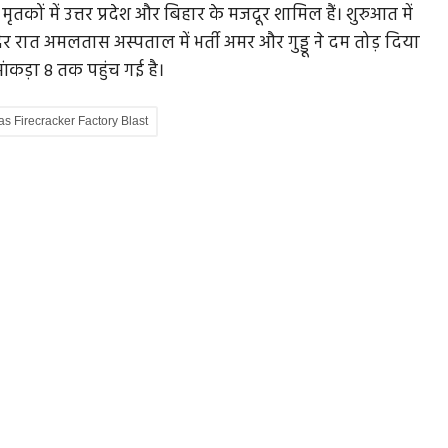
मृतकों में उत्तर प्रदेश और बिहार के मजदूर शामिल हैं। शुरुआत में
र रात अमलतास अस्पताल में भर्ती अमर और गुड्डू ने दम तोड़ दिया
कड़ा 8 तक पहुंच गई है।
मला,
भिलाई के स्वामी आत्मानंद स्कूल में मास साइकोजेनिक
s Firecracker Factory Blast
इलनेस...
ा था
छत्तीसगढ़ के भिलाई स्थित स्वामी आत्मानंद स्कूल में पिछले कुछ
दिनों में 9वीं और 11वीं...