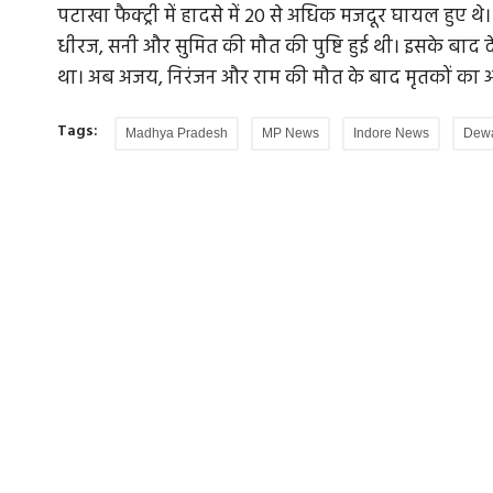
पटाखा फैक्ट्री में हादसे में 20 से अधिक मजदूर घायल हुए थे। 
धीरज, सनी और सुमित की मौत की पुष्टि हुई थी। इसके बाद दे
था। अब अजय, निरंजन और राम की मौत के बाद मृतकों का आं
भारत के निवेश वाले चाबहार पोर्ट पर अमेरिकी ह
Tags:
Madhya Pradesh
MP News
Indore News
Dewa
ट्रंप...
 भारत चरम मौसम
अमेरिका ने कल रात ईरान के चाबहार पोर्ट पर हमला किय
जिसमें एक निगरानी टावर को...