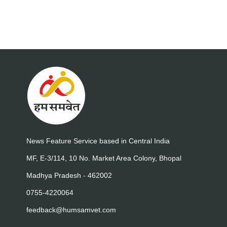
News Feature Service based in Central India
MF, E-3/114, 10 No. Market Area Colony, Bhopal
Madhya Pradesh - 462002
0755-4220064
feedback@humsamvet.com