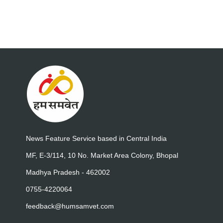
News Feature Service based in Central India
MF, E-3/114, 10 No. Market Area Colony, Bhopal
Madhya Pradesh - 462002
0755-4220064
feedback@humsamvet.com