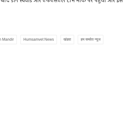
े बाद डॉग स्क्वॉड और एफएसएल टीम मौके पर पहुंची और इस
m Mandir
Humsamvet News
खंडवा
हम समवेत न्यूज