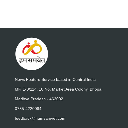
News Feature Service based in Central India
MF, E-3/114, 10 No. Market Area Colony, Bhopal
Madhya Pradesh - 462002
0755-4220064
feedback@humsamvet.com