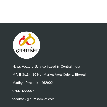
News Feature Service based in Central India
MF, E-3/114, 10 No. Market Area Colony, Bhopal
Madhya Pradesh - 462002
0755-4220064
feedback@humsamvet.com