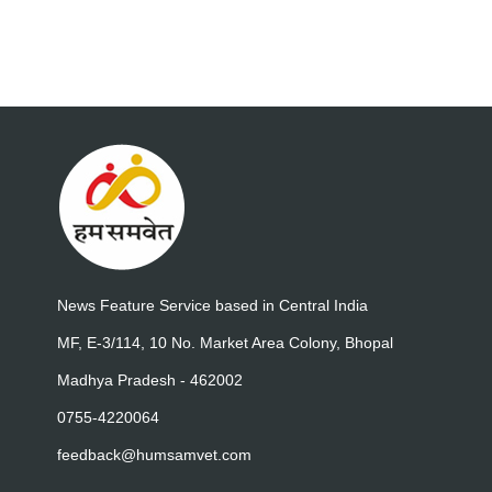
News Feature Service based in Central India
MF, E-3/114, 10 No. Market Area Colony, Bhopal
Madhya Pradesh - 462002
0755-4220064
feedback@humsamvet.com