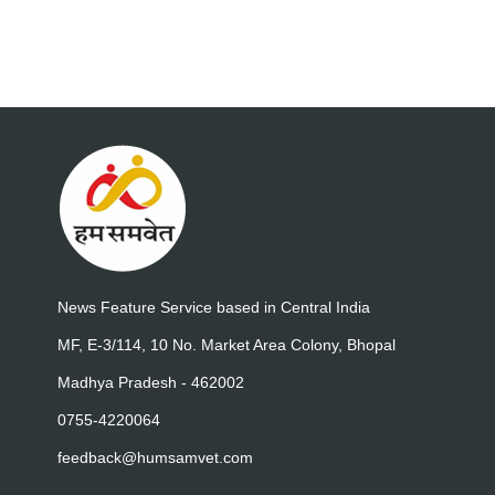
News Feature Service based in Central India
MF, E-3/114, 10 No. Market Area Colony, Bhopal
Madhya Pradesh - 462002
0755-4220064
feedback@humsamvet.com