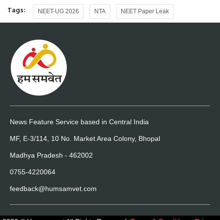
Tags:
NEET-UG 2026
NTA
NEET Paper Leak
News Feature Service based in Central India
MF, E-3/114, 10 No. Market Area Colony, Bhopal
Madhya Pradesh - 462002
0755-4220064
feedback@humsamvet.com