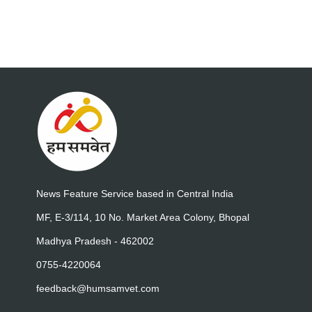
News Feature Service based in Central India
MF, E-3/114, 10 No. Market Area Colony, Bhopal
Madhya Pradesh - 462002
0755-4220064
feedback@humsamvet.com