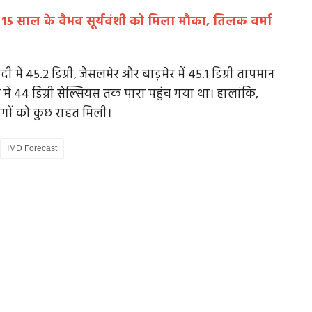
 15 साल के वैभव सूर्यवंशी को मिला मौका, तिलक वर्मा
 से
भारत चीन संबंधों के पेच (भाग-3): ​​​​​​​सच उस सोच का
में 45.2 डिग्री, जैसलमेर और बाड़मेर में 45.1 डिग्री तापमान
जिसने...
र में 44 डिग्री सेल्सियस तक पारा पहुंच गया था। हालांकि,
ोगों को कुछ राहत मिली।
ाई से 24
नेहरू का साम्यवादी झुकाव और लोहिया की हिमालय नीति का सच
IMD Forecast