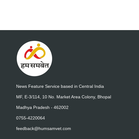
News Feature Service based in Central India
MF, E-3/114, 10 No. Market Area Colony, Bhopal
Madhya Pradesh - 462002
0755-4220064
feedback@humsamvet.com